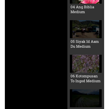
Linisyuk Pusung
Ku (Small File)
Noko-iling A
Taddot Saarong
(Small File)1
Id Polivod Ku
(Small File)