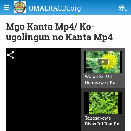
Skip to main content
OMALRACDI.org
Se
Mgo Kanta Mp4/ Ko-
ugolingun no Kanta Mp4
Worad En Od
Nongkapon Ku
Tonggapow's
Disas Ini Ron En