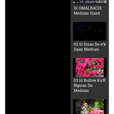
Auto advance
D’yot Ipat Allow
(Small File)
Kodposinaung
(Small File)