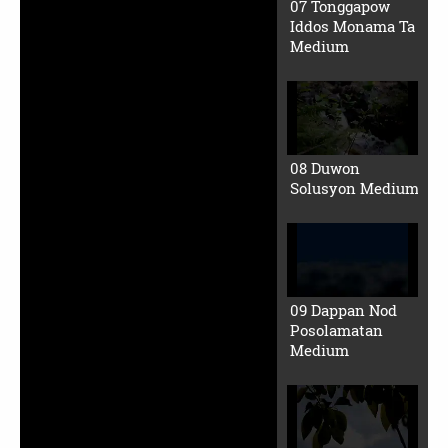
Oh Monama, Po-
ingkon Ad Bo
(Small File)
Puungi Rud Ko-
ungkay dos Suhu
Rin (Small File)
01 OMALRACDI