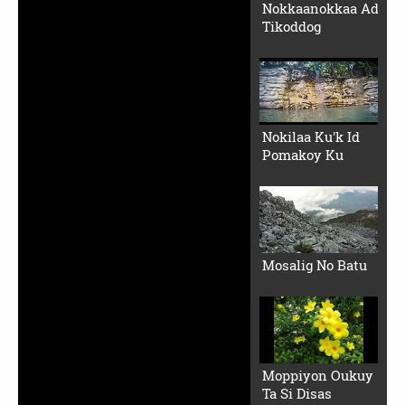
Nokkaanokkaa Ad
Tikoddog
Nokilaa Ku'k Id
Pomakoy Ku
Mosalig No Batu
Moppiyon Oukuy
Ta Si Disas